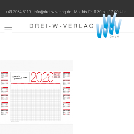
+49 2054 5119
info@drei-w-verlag.de
Mo. bis Fr. 8.30 bis 17.00 Uhr